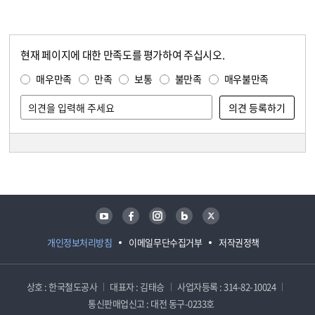
현재 페이지에 대한 만족도를 평가하여 주십시오.
콘텐츠 만족도 조사
만족도 조사
매우만족
만족
보통
불만족
매우불만족
담당자 정보
담당자 정보
유튜브
페이스북
인스타그램
블로그
트위터
개인정보처리방침
이메일무단수집거부
저작권정책
상호 : 한국철도공사
대표자 : 김태승
사업자등록 : 314-82-10024
통신판매업신고 : 대전 동구-0233호