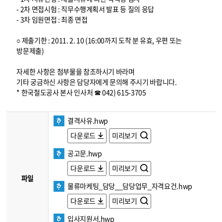
- 2차 면접시험 : 직무수행계획서 발표 등 질의 응답
- 3차 임원면접 : 최종 면접
○ 제출기한 : 2011. 2. 10 (16:00까지 도착 분 유효, 우편 또는
방문제출)
자세한 사항은 첨부물을 참조하시기 바라며
기타 궁금하신 사항은 담당자에게 문의해 주시기 바랍니다.
* 한국철도공사 본사 인사처 ☎ 042) 615-3705
결격사유.hwp
다운로드
미리보기
공고문.hwp
다운로드
미리보기
파일
물류마케팅_담당__담당업무_자격요건.hwp
다운로드
미리보기
입사지원서.hwp