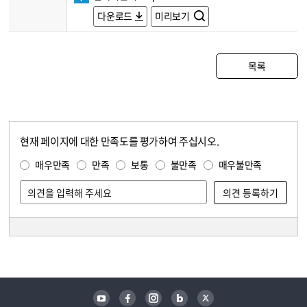
다운로드
미리보기
목록
현재 페이지에 대한 만족도를 평가하여 주십시오.
콘텐츠 만족도 조사
만족도 조사
매우만족
만족
보통
불만족
매우불만족
담당자 정보
담당자 정보
유튜브
페이스북
인스타그램
블로그
트위터