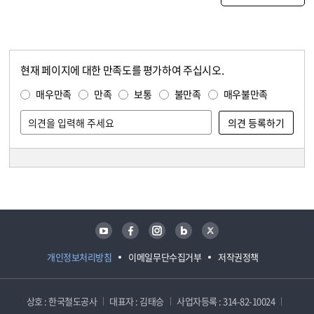
현재 페이지에 대한 만족도를 평가하여 주십시오.
콘텐츠 만족도 조사
만족도 조사
매우만족
만족
보통
불만족
매우불만족
담당자 정보
담당자 정보
유튜브
페이스북
인스타그램
블로그
트위터
개인정보처리방침
이메일무단수집거부
저작권정책
상호 : 한국철도공사
대표자 : 김태승
사업자등록 : 314-82-10024