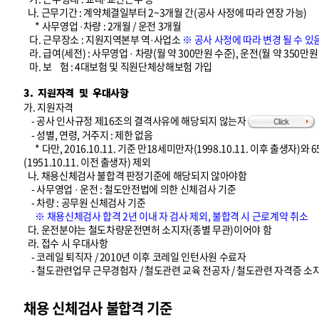
나. 근무기간 : 계약체결일부터 2~3개월 간(공사 사정에 따라 연장 가능)
* 사무영업
·차량 : 2개월 / 운전 3개월
다. 근무장소 : 지원지역본부 역·사업소
※ 공사 사정에 따라 변경 될 수 있음
라. 급여(세전) : 사무영업 · 차량(월 약 300만원 수준), 운전(월 약 350만원
마. 보 험 : 4대보험 및 직원단체상해보험 가입
3. 지원자격 및 우대사항
가. 지원자격
- 공사 인사규정 제16조의 결격사유에 해당되지 않는자
- 성별, 연령, 거주지 : 제한 없음
* 다만, 2016.10.11. 기준 만18세미만자(1998.10.11. 이후 출생자)와 
(1951.10.11. 이전 출생자) 제외
나. 채용신체검사 불합격 판정기준에 해당되지 않아야함
- 사무영업 · 운전 : 철도안전법에 의한 신체검사 기준
- 차량 : 공무원 신체검사 기준
※ 채용신체검사 합격 2년 이내 자 검사 제외, 불합격 시 근로계약 취소
다. 운전분야는 철도차량운전면허 소지자(종별 무관)이어야 함
라. 접수 시 우대사항
- 코레일 퇴직자 / 2010년 이후 코레일 인턴사원 수료자
- 철도관련업무 근무경험자 / 철도관련 교육 전공자 / 철도관련 자격증 소
채용 신체검사 불합격 기준