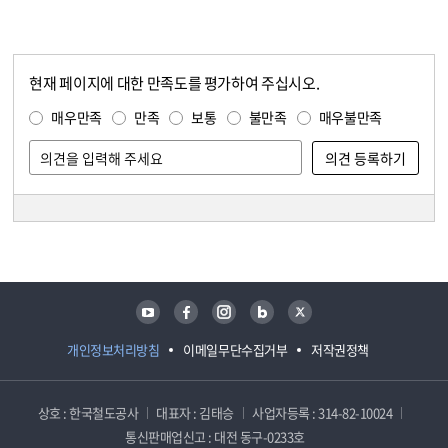
현재 페이지에 대한 만족도를 평가하여 주십시오.
콘텐츠 만족도 조사
만족도 조사
매우만족
만족
보통
불만족
매우불만족
담당자 정보
담당자 정보
유튜브
페이스북
인스타그램
블로그
트위터
개인정보처리방침
이메일무단수집거부
저작권정책
상호 : 한국철도공사
대표자 : 김태승
사업자등록 : 314-82-10024
통신판매업신고 : 대전 동구-0233호