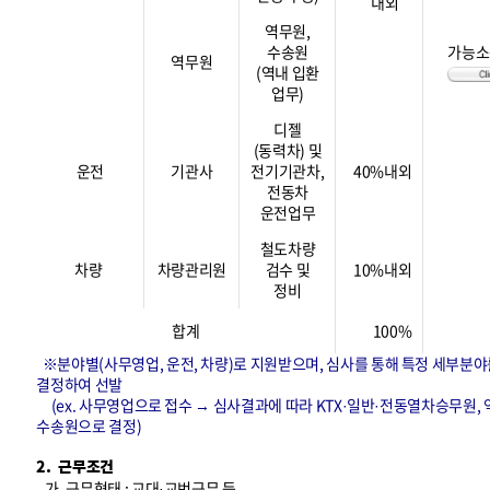
내외
역무원,
수송원
가능소
역무원
(역내 입환
업무)
디젤
(동력차) 및
운전
기관사
전기기관차,
40%내외
전동차
운전업무
철도차량
차량
차량관리원
검수 및
10%내외
정비
합계
100%
※분야별(사무영업, 운전, 차량)로 지원받으며, 심사를 통해 특정 세부분야
결정하여 선발
(ex. 사무영업으로 접수 → 심사결과에 따라 KTX·일반·전동열차승무원, 
수송원으로 결정)
2. 근무조건
가. 근무형태 : 교대·교번근무 등