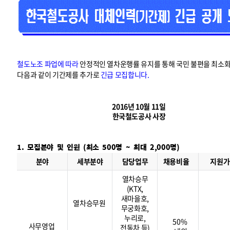
철도노조 파업에 따라
안정적인 열차운행률 유지를 통해 국민 불편을 최소
다음과 같이 기간제를 추가로
긴급 모집합니다.
2016년 10월 11일
한국철도공사 사장
1. 모집분야 및 인원 (최소 500명 ~ 최대 2,000명)
채
용
분야
세부분야
담당업무
채용비율
지원가
유
형
및
직
렬
별
선
발
인
열차승무
원
(KTX,
새마을호,
열차승무원
무궁화호,
누리로,
50%
사무영업
전동차 등)