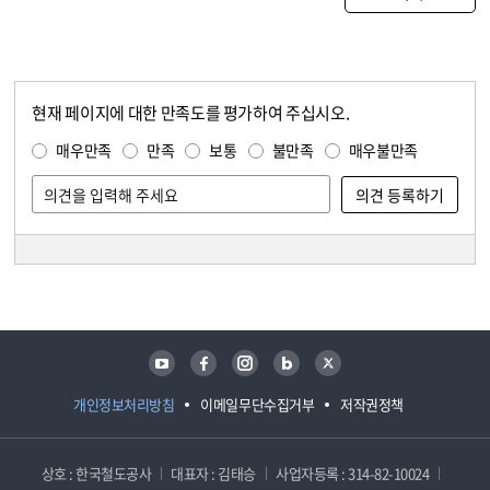
현재 페이지에 대한 만족도를 평가하여 주십시오.
콘텐츠 만족도 조사
만족도 조사
매우만족
만족
보통
불만족
매우불만족
담당자 정보
담당자 정보
유튜브
페이스북
인스타그램
블로그
트위터
개인정보처리방침
이메일무단수집거부
저작권정책
상호 : 한국철도공사
대표자 : 김태승
사업자등록 : 314-82-10024