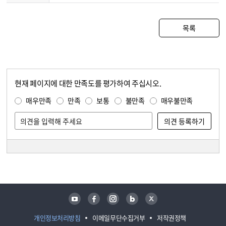
목록
현재 페이지에 대한 만족도를 평가하여 주십시오.
콘텐츠 만족도 조사
만족도 조사
매우만족
만족
보통
불만족
매우불만족
담당자 정보
담당자 정보
유튜브
페이스북
인스타그램
블로그
트위터
개인정보처리방침
이메일무단수집거부
저작권정책