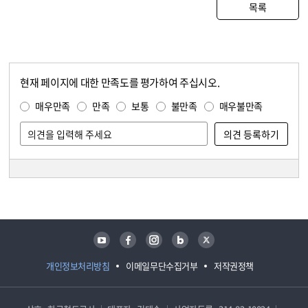
목록
현재 페이지에 대한 만족도를 평가하여 주십시오.
콘텐츠 만족도 조사
만족도 조사
매우만족
만족
보통
불만족
매우불만족
담당자 정보
담당자 정보
유튜브
페이스북
인스타그램
블로그
트위터
개인정보처리방침
이메일무단수집거부
저작권정책