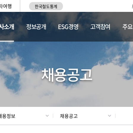
차여행
한국철도통계
사소개
정보공개
ESG경영
고객참여
주요
황
조직현황
채용정보
채용공고
채용정보
채용공고