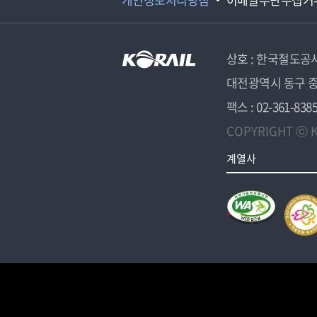
상호 : 한국철도공
대전광역시 동구 중
팩스 : 02-361-838
COPYRIGHT ⓒ K
계열사