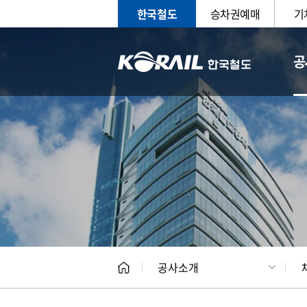
한국철도
승차권예매
기
공
CEO
일반현
공사소개