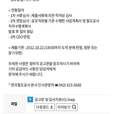
○ 전형절차
- 1차 서류심사 : 제출서류에 의한 적격성 심사
- 2차 면접심사 : 공모직위별 기존 수행한 사업계획서 및 철도공사
직무수행계획서
발표 후 질의 응답
- 3차 CEO 면접
○ 제출기한 : 2012.10.22.(18:00까지 도착 분에 한함, 방문 또는
등기우편)
자세한 사항은 첨부의 공고문을 참조하시기 바라며
기타 궁금하신 사항은 담당자에게
문의해 주시기 바랍니다.
* 한국철도공사 본사 인사운영처 ☎ 042) 615-3682
공고문 및 입사지원서1.hwp
파일
다운로드
미리보기