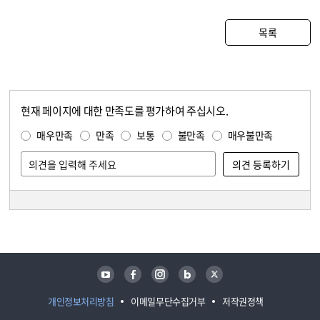
목록
현재 페이지에 대한 만족도를 평가하여 주십시오.
콘텐츠 만족도 조사
만족도 조사
매우만족
만족
보통
불만족
매우불만족
담당자 정보
담당자 정보
유튜브
페이스북
인스타그램
블로그
트위터
개인정보처리방침
이메일무단수집거부
저작권정책