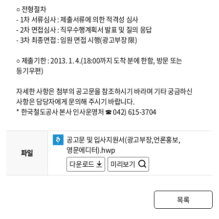
○ 전형절차
- 1차 서류심사 : 제출서류에 의한 적격성 심사
- 2차 면접심사 : 직무수행계획서 발표 및 질의 응답
- 3차 최종면접 : 임원 면접 시행(광고부장 限)
○ 제출기한 : 2013. 1. 4.(18:00까지 도착 분에 한함, 방문 또는
등기우편)
자세한 사항은 첨부의 공고문을 참조하시기 바라며 기타 궁금하신
사항은 담당자에게 문의해 주시기 바랍니다.
* 한국철도공사 본사 인사운영처 ☎ 042) 615-3704
공고문 및 입사지원서(광고부장,언론홍보,
영문에디터).hwp
파일
다운로드
미리보기
목록