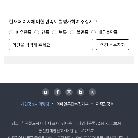
현재 페이지에 대한 만족도를 평가하여 주십시오.
콘텐츠 만족도 조사
만족도 조사
매우만족
만족
보통
불만족
매우불만족
담당자 정보
담당자 정보
유튜브
페이스북
인스타그램
블로그
트위터
개인정보처리방침
이메일무단수집거부
저작권정책
상호 : 한국철도공사
대표자 : 김태승
사업자등록 : 314-82-10024
통신판매업신고 : 대전 동구-0233호
대전광역시 동구 중앙로 240
고객센터 : 1588-7788(이용료 : 발신자부담)