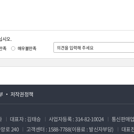
십시오.
만족
매우불만족
부
저작권정책
사
대표자 : 김태승
사업자등록 : 314-82-10024
통신판매업신
앙로 240
고객센터 : 1588-7788(이용료 : 발신자부담)
대표전화