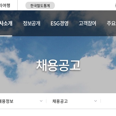
차여행
한국철도통계
사소개
정보공개
ESG경영
고객참여
주요
황
조직현황
채용정보
채용공고
채용정보
채용공고