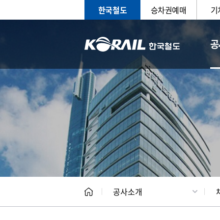
한국철도
승차권예매
기
공
CEO
일반현
공사소개