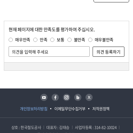
현재 페이지에 대한 만족도를 평가하여 주십시오.
콘텐츠 만족도 조사
만족도 조사
매우만족
만족
보통
불만족
매우불만족
담당자 정보
담당자 정보
유튜브
페이스북
인스타그램
블로그
트위터
개인정보처리방침
이메일무단수집거부
저작권정책
상호 : 한국철도공사
대표자 : 김태승
사업자등록 : 314-82-10024