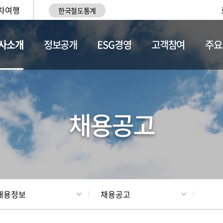
차여행
한국철도통계
사소개
정보공개
ESG경영
고객참여
주요
황
조직현황
채용정보
채용공고
채용정보
채용공고