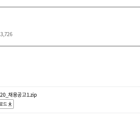
13,726
120_채용공고1.zip
로드