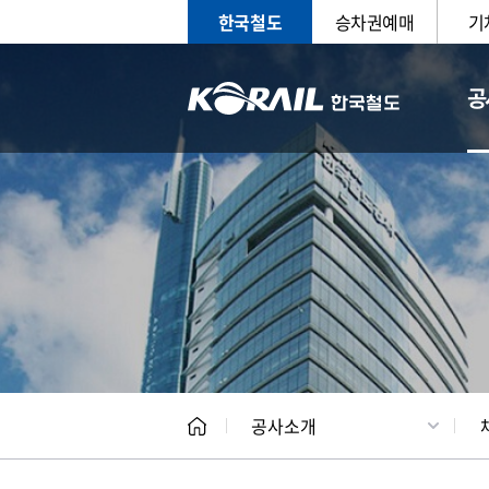
한국철도
승차권예매
기
공
CEO
일반현
공사소개