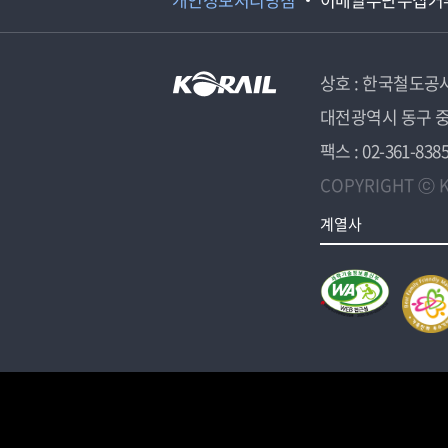
상호 : 한국철도공
대전광역시 동구 중
팩스 : 02-361-838
COPYRIGHT ⓒ K
계열사