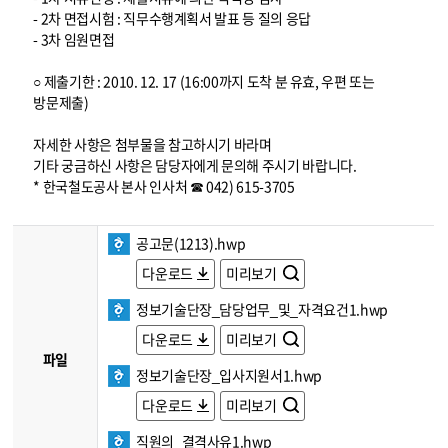
- 2차 면접시험 : 직무수행계획서 발표 등 질의 응답
- 3차 임원면접
○ 제출기한 : 2010. 12. 17 (16:00까지 도착 분 유효, 우편 또는
방문제출)
자세한 사항은 첨부물을 참고하시기 바라며
기타 궁금하신 사항은 담당자에게 문의해 주시기 바랍니다.
* 한국철도공사 본사 인사처 ☎ 042) 615-3705
공고문(1213).hwp
다운로드
미리보기
정보기술단장_담당업무_및_자격요건1.hwp
다운로드
미리보기
파일
정보기술단장_입사지원서1.hwp
다운로드
미리보기
직원의_결격사유1.hwp