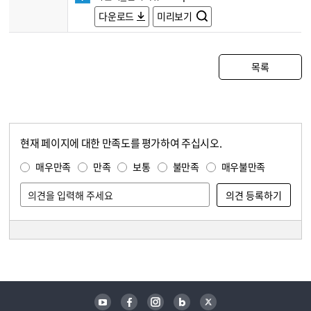
다운로드
미리보기
목록
현재 페이지에 대한 만족도를 평가하여 주십시오.
콘텐츠 만족도 조사
만족도 조사
매우만족
만족
보통
불만족
매우불만족
담당자 정보
담당자 정보
유튜브
페이스북
인스타그램
블로그
트위터