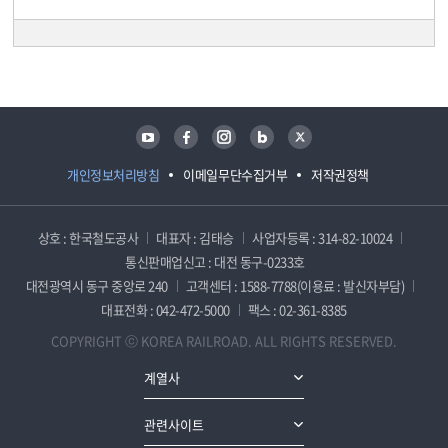
담당자 정보
담당자 정보
유튜브
페이스북
인스타그램
블로그
트위터
개인정보처리방침
이메일무단수집거부
저작권정책
상호 : 한국철도공사
대표자 : 김태승
사업자등록 : 314-82-10024
통신판매업신고 : 대전 동구-0233호
대전광역시 동구 중앙로 240
고객센터 : 1588-7788(이용료 : 발신자부담)
대표전화 : 042-472-5000
팩스 : 02-361-8385
COPYRIGHT ⓒ KOREA RAILROAD. ALL RIGHTS RESERVED.
계열사
관련사이트