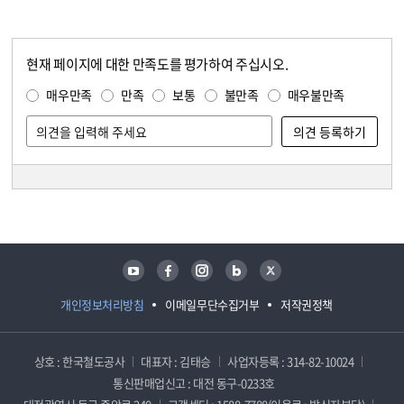
현재 페이지에 대한 만족도를 평가하여 주십시오.
콘텐츠 만족도 조사
만족도 조사
매우만족
만족
보통
불만족
매우불만족
담당자 정보
담당자 정보
유튜브
페이스북
인스타그램
블로그
트위터
개인정보처리방침
이메일무단수집거부
저작권정책
상호 : 한국철도공사
대표자 : 김태승
사업자등록 : 314-82-10024
통신판매업신고 : 대전 동구-0233호