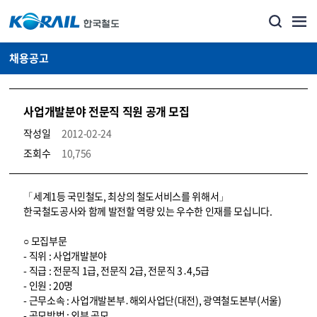
채용공고
사업개발분야 전문직 직원 공개 모집
작성일
2012-02-24
조회수
10,756
코레일소개_경영공시_채용공고 상세보기 – 내용, 파일, 담당자 연락처로 구성
「세계1등 국민철도, 최상의 철도서비스를 위해서」
한국철도공사와 함께 발전할 역량 있는 우수한 인재를 모십니다.
○ 모집부문
- 직위 : 사업개발분야
- 직급 : 전문직 1급, 전문직 2급, 전문직 3․4,5급
- 인원 : 20명
- 근무소속 : 사업개발본부․해외사업단(대전), 광역철도본부(서울)
- 공모방법 : 외부 공모