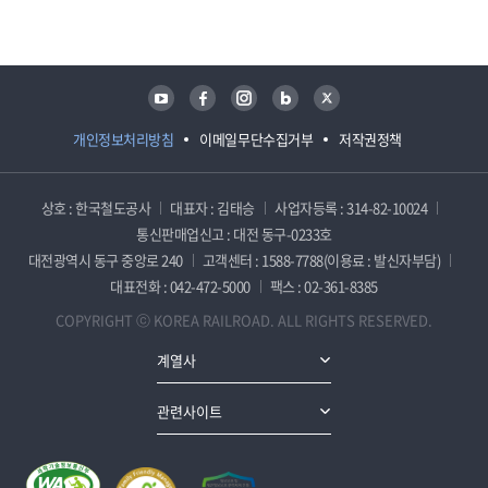
담당자 정보
담당자 정보
유튜브
페이스북
인스타그램
블로그
트위터
개인정보처리방침
이메일무단수집거부
저작권정책
상호 : 한국철도공사
대표자 : 김태승
사업자등록 : 314-82-10024
통신판매업신고 : 대전 동구-0233호
대전광역시 동구 중앙로 240
고객센터 : 1588-7788(이용료 : 발신자부담)
대표전화 : 042-472-5000
팩스 : 02-361-8385
COPYRIGHT ⓒ KOREA RAILROAD. ALL RIGHTS RESERVED.
계열사
관련사이트