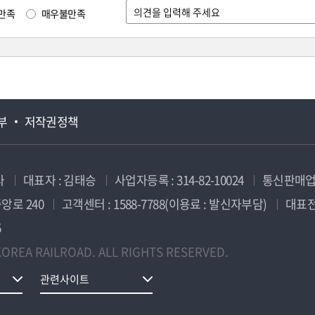
만족
매우불만족
부
저작권정책
사
대표자 : 김태승
사업자등록 : 314-82-10024
통신판매업신
앙로 240
고객센터 : 1588-7788(이용료 : 발신자부담)
대표전화
5
OREA RAILROAD. ALL RIGHTS RESERVED.
관련사이트