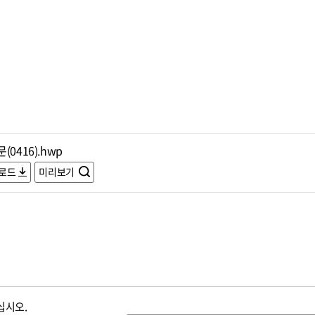
(0416).hwp
로드
미리보기
십시오.