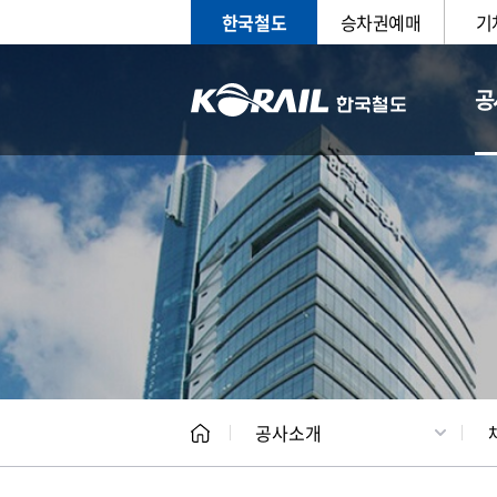
한국철도
승차권예매
기
공
CEO
일반현
공사소개