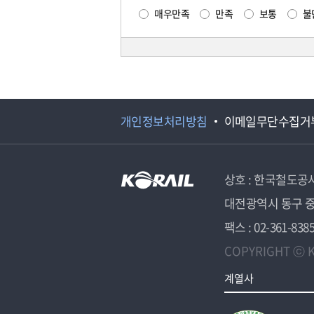
매우만족
만족
보통
불
개인정보처리방침
이메일무단수집거
상호 : 한국철도공
대전광역시 동구 중
팩스 : 02-361-838
COPYRIGHT ⓒ K
계열사