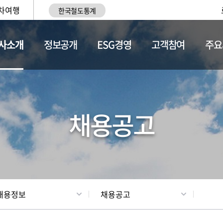
차여행
한국철도통계
사소개
정보공개
ESG경영
고객참여
주요
황
조직현황
채용정보
채용공고
채용정보
채용공고