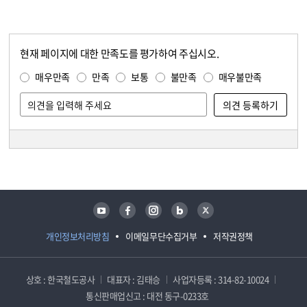
현재 페이지에 대한 만족도를 평가하여 주십시오.
콘텐츠 만족도 조사
만족도 조사
매우만족
만족
보통
불만족
매우불만족
담당자 정보
담당자 정보
유튜브
페이스북
인스타그램
블로그
트위터
개인정보처리방침
이메일무단수집거부
저작권정책
상호 : 한국철도공사
대표자 : 김태승
사업자등록 : 314-82-10024
통신판매업신고 : 대전 동구-0233호