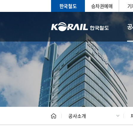
한국철도
승차권예매
기
공
CEO
일반현
공사소개