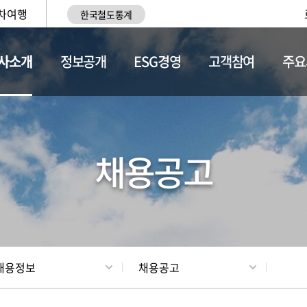
차여행
한국철도통계
사소개
정보공개
ESG경영
고객참여
주요
황
조직현황
채용정보
채용공고
채용정보
채용공고