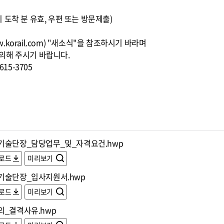
00까지 도착 분 유효, 우편 또는 방문제출)
korail.com) "새소식"을 참조하시기 바라며
의해 주시기 바랍니다.
15-3705
기술단장_담당업무_및_자격요건.hwp
로드
미리보기
기술단장_입사지원서.hwp
로드
미리보기
의_결격사유.hwp