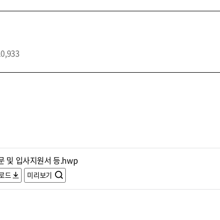
10,933
 및 입사지원서 등.hwp
로드
미리보기