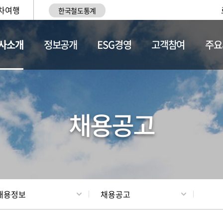
차여행
한국철도통계
사소개
정보공개
ESG경영
고객참여
주요
황
조직현황
채용정보
채용공고
채용정보
채용공고