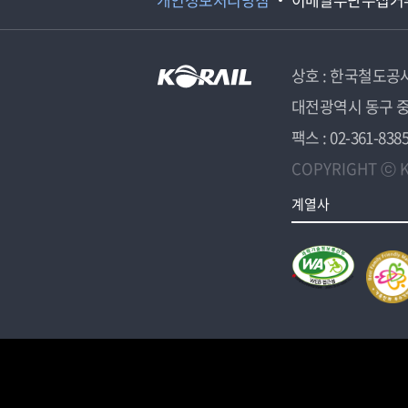
상호 : 한국철도공
대전광역시 동구 중
팩스 : 02-361-838
COPYRIGHT ⓒ K
계열사