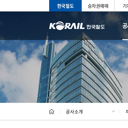
한국철도
승차권예매
기
공
CEO
일반현
공사소개