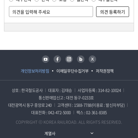
담당자 정보
담당자 정보
유튜브
페이스북
인스타그램
블로그
트위터
개인정보처리방침
이메일무단수집거부
저작권정책
상호 : 한국철도공사
대표자 : 김태승
사업자등록 : 314-82-10024
통신판매업신고 : 대전 동구-0233호
대전광역시 동구 중앙로 240
고객센터 : 1588-7788(이용료 : 발신자부담)
대표전화 : 042-472-5000
팩스 : 02-361-8385
COPYRIGHT ⓒ KOREA RAILROAD. ALL RIGHTS RESERVED.
계열사