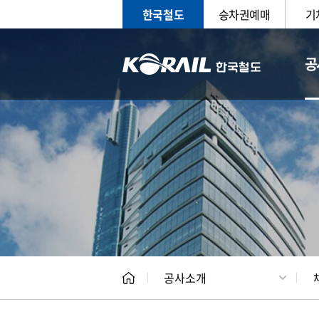
한국철도
승차권예매
기
공
CEO
일반현
공사소개