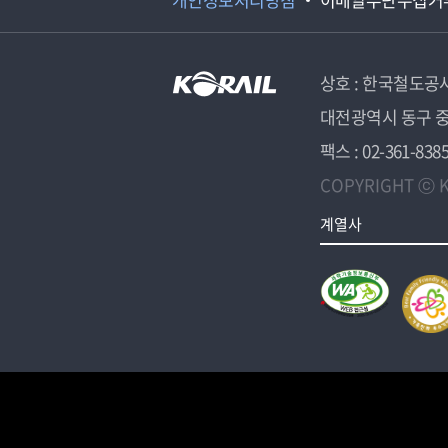
상호 : 한국철도공
대전광역시 동구 중
팩스 : 02-361-838
COPYRIGHT ⓒ K
계열사