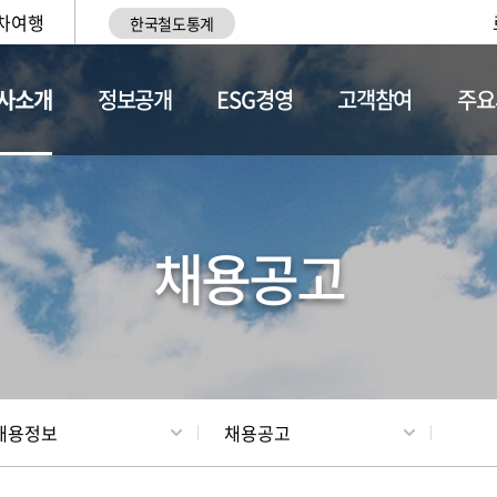
차여행
한국철도통계
사소개
정보공개
ESG경영
고객참여
주요
황
조직현황
채용정보
채용공고
채용정보
채용공고