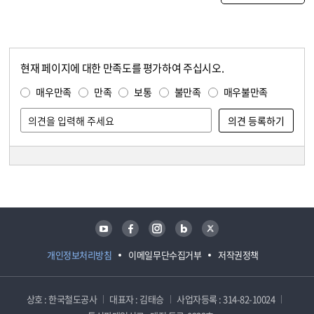
현재 페이지에 대한 만족도를 평가하여 주십시오.
콘텐츠 만족도 조사
만족도 조사
매우만족
만족
보통
불만족
매우불만족
담당자 정보
담당자 정보
유튜브
페이스북
인스타그램
블로그
트위터
개인정보처리방침
이메일무단수집거부
저작권정책
상호 : 한국철도공사
대표자 : 김태승
사업자등록 : 314-82-10024