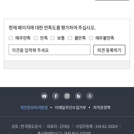
현재 페이지에 대한 만족도를 평가하여 주십시오.
콘텐츠 만족도 조사
만족도 조사
매우만족
만족
보통
불만족
매우불만족
담당자 정보
담당자 정보
유튜브
페이스북
인스타그램
블로그
트위터
개인정보처리방침
이메일무단수집거부
저작권정책
상호 : 한국철도공사
대표자 : 김태승
사업자등록 : 314-82-10024
통신판매업신고 : 대전 동구-0233호