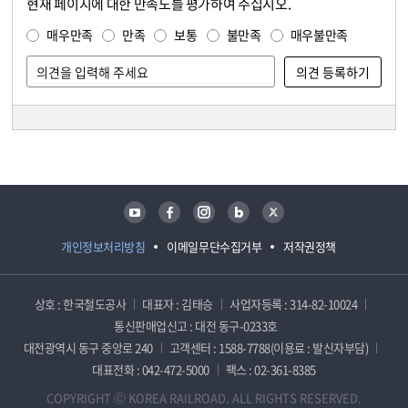
현재 페이지에 대한 만족도를 평가하여 주십시오.
콘텐츠 만족도 조사
만족도 조사
매우만족
만족
보통
불만족
매우불만족
담당자 정보
담당자 정보
유튜브
페이스북
인스타그램
블로그
트위터
개인정보처리방침
이메일무단수집거부
저작권정책
상호 : 한국철도공사
대표자 : 김태승
사업자등록 : 314-82-10024
통신판매업신고 : 대전 동구-0233호
대전광역시 동구 중앙로 240
고객센터 : 1588-7788(이용료 : 발신자부담)
대표전화 : 042-472-5000
팩스 : 02-361-8385
COPYRIGHT ⓒ KOREA RAILROAD. ALL RIGHTS RESERVED.