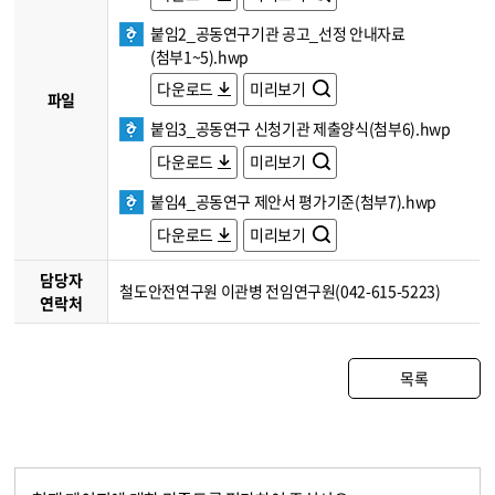
붙임2_공동연구기관 공고_선정 안내자료
(첨부1~5).hwp
다운로드
미리보기
파일
붙임3_공동연구 신청기관 제출양식(첨부6).hwp
다운로드
미리보기
붙임4_공동연구 제안서 평가기준(첨부7).hwp
다운로드
미리보기
담당자
철도안전연구원 이관병 전임연구원(042-615-5223)
연락처
목록