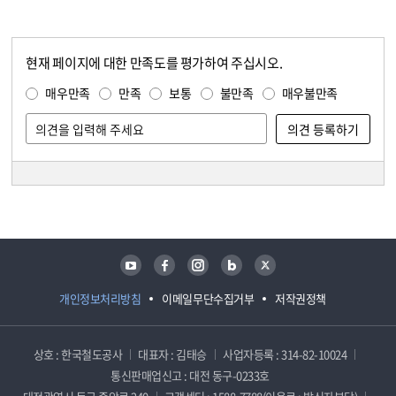
현재 페이지에 대한 만족도를 평가하여 주십시오.
콘텐츠 만족도 조사
만족도 조사
매우만족
만족
보통
불만족
매우불만족
담당자 정보
담당자 정보
유튜브
페이스북
인스타그램
블로그
트위터
개인정보처리방침
이메일무단수집거부
저작권정책
상호 : 한국철도공사
대표자 : 김태승
사업자등록 : 314-82-10024
통신판매업신고 : 대전 동구-0233호