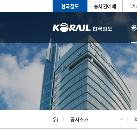
한국철도
승차권예매
기
공
CEO
일반현
공사소개