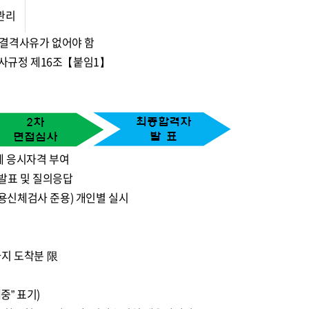
관리
 결격사유가 없어야 함
인사규정 제16조【붙임1】
계 응시자격 부여
발표 및 질의응답
용신체검사 준용) 개인별 실시
00까지 도착분 限
중” 표기)