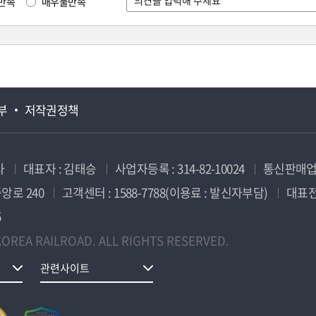
만족
매우불만족
부
저작권정책
사
대표자 : 김태승
사업자등록 : 314-82-10024
통신판매업신
앙로 240
고객센터 : 1588-7788(이용료 : 발신자부담)
대표전화
5
OREA RAILROAD. ALL RIGHTS RESERVED.
관련사이트