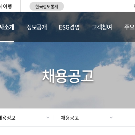
차여행
한국철도통계
사소개
정보공개
ESG경영
고객참여
주요
황
조직현황
채용정보
채용공고
채용정보
채용공고