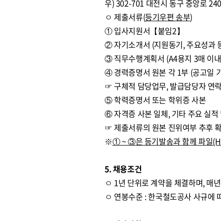
우) 302-701 대전시 동구 중앙로
ㅇ 제출서류(
등기우편 송부
)
① 입사지원서【붙임2】
② 자기소개서 (지원동기, 주요성과 등
③ 직무수행계획서 (A4용지 3매 이
④ 경력증명서 원본 각 1부 (공고일 
☞ 구체적 담당업무, 발급담당자 연락
⑤ 학력증명서 또는 학위증 사본
⑥ 자격증 사본 일체, 기타 주요 실적
☞ 제출서류의 원본 진위여부 추후 
※
①
~
③
은 등기발송과 함께 파일
(
5. 채용조건
ㅇ 1년 단위로 계약을 체결하며, 매
ㅇ 연봉수준 : 한국철도공사 사규에 따