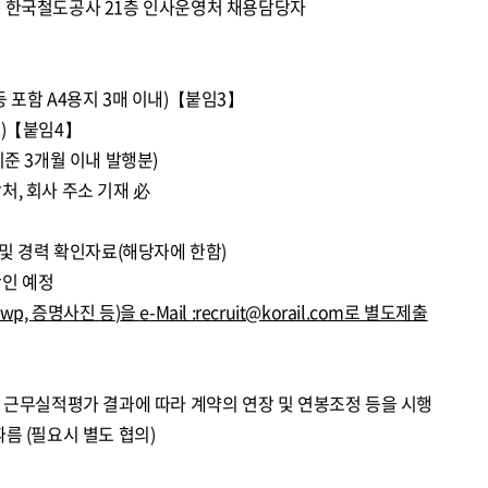
 240 한국철도공사 21층 인사운영처 채용담당자
 포함 A4용지 3매 이내)【붙임3】
내)【붙임4】
기준 3개월 이내 발행분)
처, 회사 주소 기재 必
 및 경력 확인자료(해당자에 한함)
확인 예정
Hwp,
증명사진 등
)
을
e-Mail :
recruit@korail.com
로 별도제출
년 근무실적평가 결과에 따라 계약의 연장 및 연봉조정 등을 시행
름 (필요시 별도 협의)