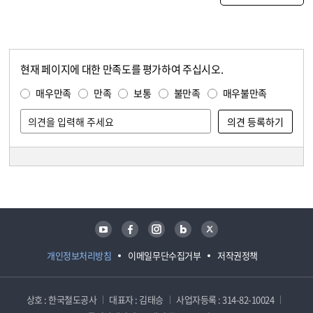
현재 페이지에 대한 만족도를 평가하여 주십시오.
콘텐츠 만족도 조사
만족도 조사
매우만족
만족
보통
불만족
매우불만족
담당자 정보
담당자 정보
유튜브
페이스북
인스타그램
블로그
트위터
개인정보처리방침
이메일무단수집거부
저작권정책
상호 : 한국철도공사
대표자 : 김태승
사업자등록 : 314-82-10024