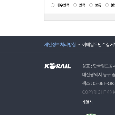
매우만족
만족
보통
불
개인정보처리방침
이메일무단수집거
상호 : 한국철도공
대전광역시 동구 중
팩스 : 02-361-838
COPYRIGHT ⓒ K
계열사