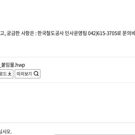
 궁금한 사항은 : 한국철도공사 인사운영팀 042)615-3705로 문의
_붙임물.hwp
로드
미리보기
십시오.