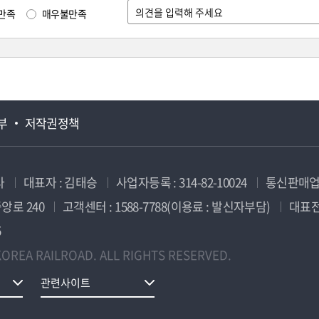
만족
매우불만족
부
저작권정책
사
대표자 : 김태승
사업자등록 : 314-82-10024
통신판매업신
앙로 240
고객센터 : 1588-7788(이용료 : 발신자부담)
대표전화
5
OREA RAILROAD. ALL RIGHTS RESERVED.
관련사이트