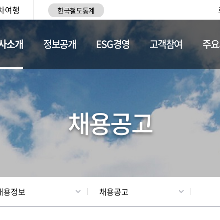
차여행
한국철도통계
사소개
정보공개
ESG경영
고객참여
주요
황
조직현황
채용정보
채용공고
채용정보
채용공고