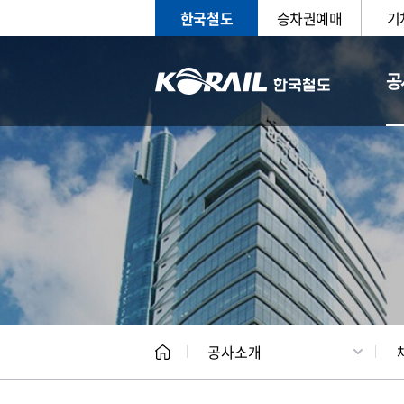
한국철도
승차권예매
기
공
CEO
일반현
공사소개