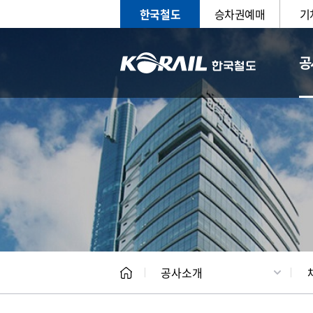
한국철도
승차권예매
기
공
CEO
일반현
공사소개