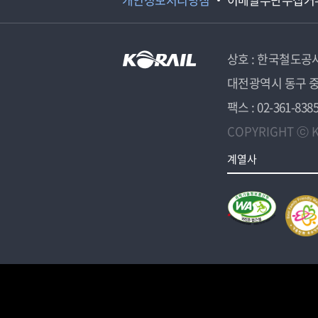
상호 : 한국철도공
대전광역시 동구 중
팩스 : 02-361-838
COPYRIGHT ⓒ K
계열사