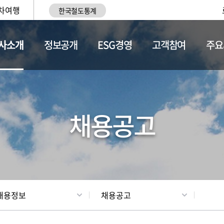
차여행
한국철도통계
사소개
정보공개
ESG경영
고객참여
주요
황
조직현황
채용정보
채용공고
채용정보
채용공고