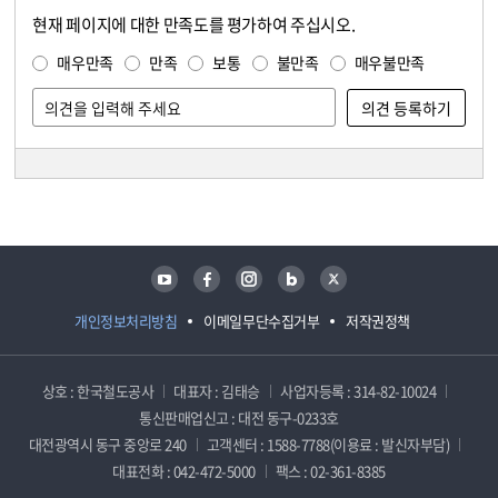
현재 페이지에 대한 만족도를 평가하여 주십시오.
콘텐츠 만족도 조사
만족도 조사
매우만족
만족
보통
불만족
매우불만족
담당자 정보
담당자 정보
유튜브
페이스북
인스타그램
블로그
트위터
개인정보처리방침
이메일무단수집거부
저작권정책
상호 : 한국철도공사
대표자 : 김태승
사업자등록 : 314-82-10024
통신판매업신고 : 대전 동구-0233호
대전광역시 동구 중앙로 240
고객센터 : 1588-7788(이용료 : 발신자부담)
대표전화 : 042-472-5000
팩스 : 02-361-8385