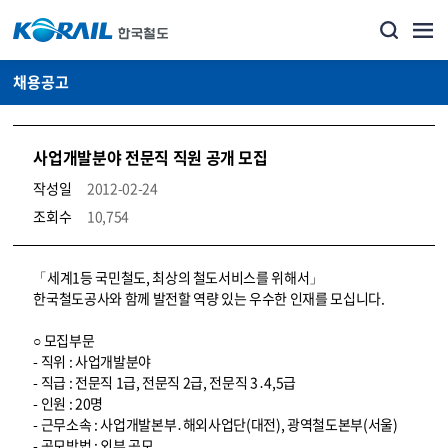
채용공고
사업개발분야 전문직 직원 공개 모집
작성일
2012-02-24
조회수
10,754
코레일소개_경영공시_채용공고 상세보기 – 내용, 파일, 담당자 연락처로 구성
「세계1등 국민철도, 최상의 철도서비스를 위해서」
한국철도공사와 함께 발전할 역량 있는 우수한 인재를 모십니다.
○ 모집부문
- 직위 : 사업개발분야
- 직급 : 전문직 1급, 전문직 2급, 전문직 3․4,5급
- 인원 : 20명
- 근무소속 : 사업개발본부․해외사업단(대전), 광역철도본부(서울)
- 공모방법 : 외부 공모