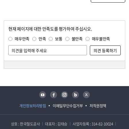
현재 페이지에 대한 만족도를 평가하여 주십시오.
콘텐츠 만족도 조사
만족도 조사
매우만족
만족
보통
불만족
매우불만족
담당자 정보
담당자 정보
유튜브
페이스북
인스타그램
블로그
트위터
개인정보처리방침
이메일무단수집거부
저작권정책
상호 : 한국철도공사
대표자 : 김태승
사업자등록 : 314-82-10024