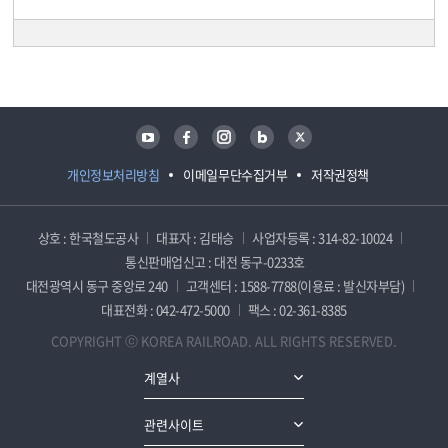
담당자 정보
담당자 정보
유튜브
페이스북
인스타그램
블로그
트위터
개인정보처리방침
이메일무단수집거부
저작권정책
상호 : 한국철도공사
대표자 : 김태승
사업자등록 : 314-82-10024
통신판매업신고 : 대전 동구-0233호
대전광역시 동구 중앙로 240
고객센터 : 1588-7788(이용료 : 발신자부담)
대표전화 : 042-472-5000
팩스 : 02-361-8385
COPYRIGHT ⓒ KOREA RAILROAD. ALL RIGHTS RESERVED.
계열사
관련사이트