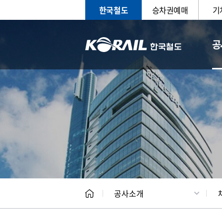
한국철도
승차권예매
기
공
CEO
일반현
공사소개