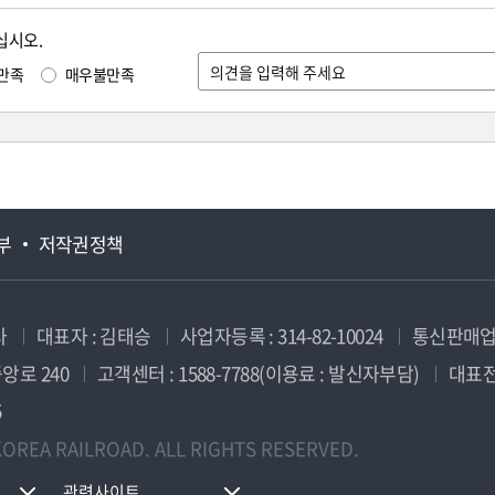
십시오.
만족
매우불만족
부
저작권정책
사
대표자 : 김태승
사업자등록 : 314-82-10024
통신판매업신
앙로 240
고객센터 : 1588-7788(이용료 : 발신자부담)
대표전화
5
OREA RAILROAD. ALL RIGHTS RESERVED.
관련사이트