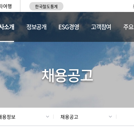
차여행
한국철도통계
사소개
정보공개
ESG경영
고객참여
주요
황
조직현황
채용정보
채용공고
채용정보
채용공고