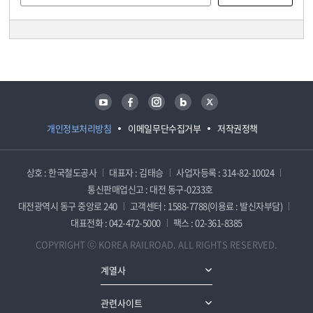
담당자 정보
담당자 정보
유튜브
페이스북
인스타그램
블로그
트위터
개인정보처리방침
이메일무단수집거부
저작권정책
상호 : 한국철도공사
대표자 : 김태승
사업자등록 : 314-82-10024
통신판매업신고 : 대전 동구-0233호
대전광역시 동구 중앙로 240
고객센터 : 1588-7788(이용료 : 발신자부담)
대표전화 : 042-472-5000
팩스 : 02-361-8385
COPYRIGHT ⓒ KOREA RAILROAD. ALL RIGHTS RESERVED.
계열사
관련사이트