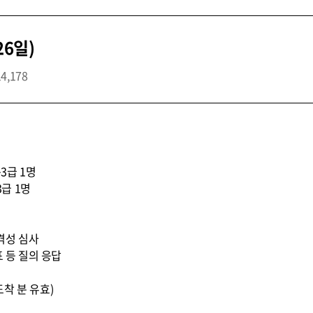
26일)
14,178
3급 1명
3급 1명
적격성 심사
표 등 질의 응답
지 도착 분 유효)