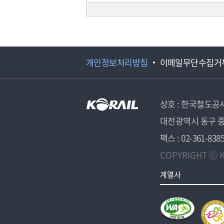
개인정보처리방침
이메일무단수집거
상호 : 한국철도공
대전광역시 동구 중
팩스 : 02-361-838
COPYRIGHT ⓒ K
계열사