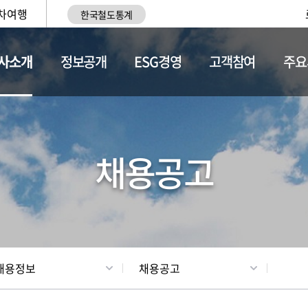
차여행
한국철도통계
사소개
정보공개
ESG경영
고객참여
주요
황
조직현황
채용정보
채용공고
채용정보
채용공고