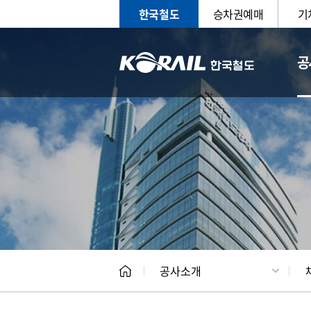
한국철도
승차권예매
기
공
CEO
일반현
공사소개