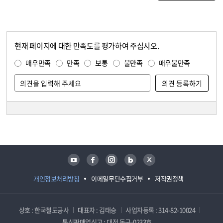
현재 페이지에 대한 만족도를 평가하여 주십시오.
콘텐츠 만족도 조사
만족도 조사
매우만족
만족
보통
불만족
매우불만족
담당자 정보
담당자 정보
유튜브
페이스북
인스타그램
블로그
트위터
개인정보처리방침
이메일무단수집거부
저작권정책
상호 : 한국철도공사
대표자 : 김태승
사업자등록 : 314-82-10024
통신판매업신고 : 대전 동구-0233호