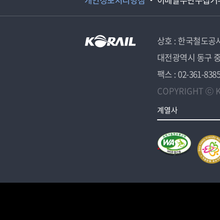
상호 : 한국철도공
대전광역시 동구 중
팩스 : 02-361-838
COPYRIGHT ⓒ K
계열사