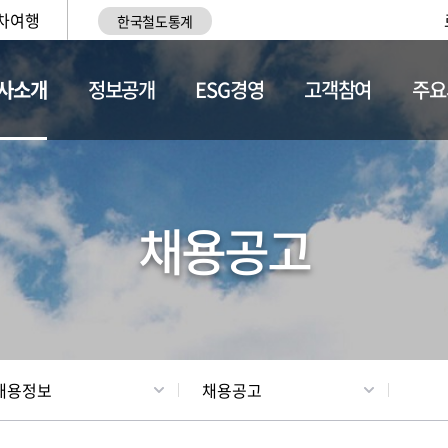
차여행
한국철도통계
사소개
정보공개
ESG경영
고객참여
주요
황
조직현황
채용정보
채용공고
채용정보
채용공고