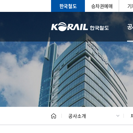
한국철도
승차권예매
기
공
CEO
일반현
공사소개