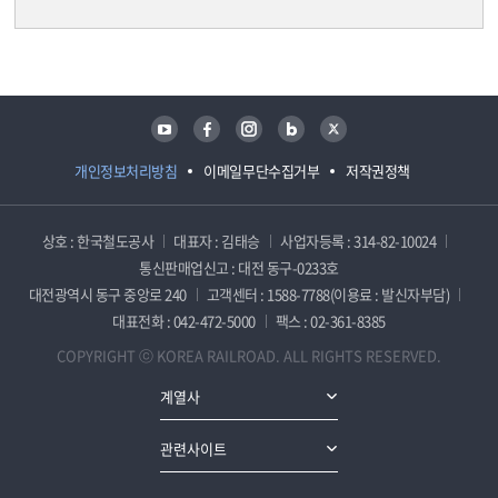
담당자 정보
담당자 정보
유튜브
페이스북
인스타그램
블로그
트위터
개인정보처리방침
이메일무단수집거부
저작권정책
상호 : 한국철도공사
대표자 : 김태승
사업자등록 : 314-82-10024
통신판매업신고 : 대전 동구-0233호
대전광역시 동구 중앙로 240
고객센터 : 1588-7788(이용료 : 발신자부담)
대표전화 : 042-472-5000
팩스 : 02-361-8385
COPYRIGHT ⓒ KOREA RAILROAD. ALL RIGHTS RESERVED.
계열사
관련사이트