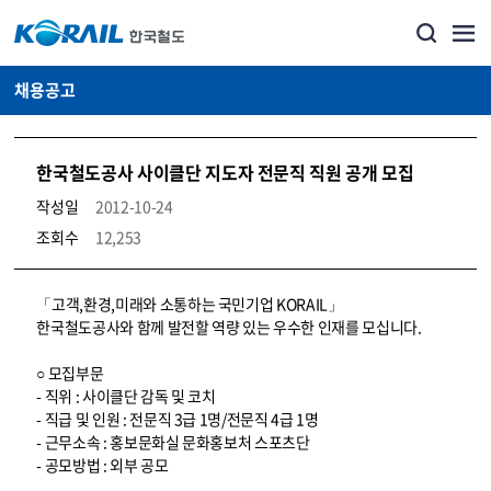
채용공고
한국철도공사 사이클단 지도자 전문직 직원 공개 모집
작성일
2012-10-24
조회수
12,253
코레일소개_경영공시_채용공고 상세보기 – 내용, 파일, 담당자 연락처로 구성
「고객,환경,미래와 소통하는 국민기업 KORAIL」
한국철도공사와 함께 발전할 역량 있는 우수한 인재를 모십니다.
○ 모집부문
- 직위 : 사이클단 감독 및 코치
- 직급 및 인원 : 전문직 3급 1명/전문직 4급 1명
- 근무소속 : 홍보문화실 문화홍보처 스포츠단
- 공모방법 : 외부 공모