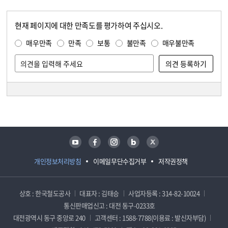
현재 페이지에 대한 만족도를 평가하여 주십시오.
콘텐츠 만족도 조사
만족도 조사
매우만족
만족
보통
불만족
매우불만족
담당자 정보
담당자 정보
유튜브
페이스북
인스타그램
블로그
트위터
개인정보처리방침
이메일무단수집거부
저작권정책
상호 : 한국철도공사
대표자 : 김태승
사업자등록 : 314-82-10024
통신판매업신고 : 대전 동구-0233호
대전광역시 동구 중앙로 240
고객센터 : 1588-7788(이용료 : 발신자부담)