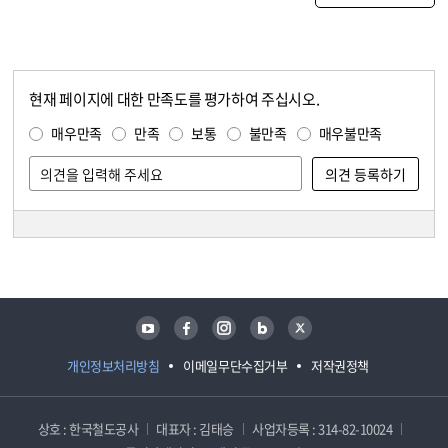
현재 페이지에 대한 만족도를 평가하여 주십시오.
콘텐츠 만족도 조사
만족도 조사
매우만족
만족
보통
불만족
매우불만족
담당자 정보
담당자 정보
유튜브
페이스북
인스타그램
블로그
트위터
개인정보처리방침
이메일무단수집거부
저작권정책
상호 : 한국철도공사
대표자 : 김태승
사업자등록 : 314-82-10024