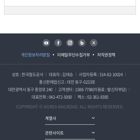
담당자 정보
담당자 정보
유튜브
페이스북
인스타그램
블로그
트위터
개인정보처리방침
이메일무단수집거부
저작권정책
상호 : 한국철도공사
대표자 : 김태승
사업자등록 : 314-82-10024
통신판매업신고 : 대전 동구-0233호
대전광역시 동구 중앙로 240
고객센터 : 1588-7788(이용료 : 발신자부담)
대표전화 : 042-472-5000
팩스 : 02-361-8385
COPYRIGHT ⓒ KOREA RAILROAD. ALL RIGHTS RESERVED.
계열사
관련사이트