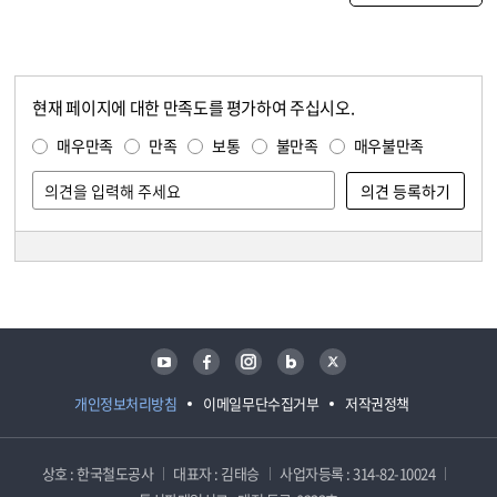
현재 페이지에 대한 만족도를 평가하여 주십시오.
콘텐츠 만족도 조사
만족도 조사
매우만족
만족
보통
불만족
매우불만족
담당자 정보
담당자 정보
유튜브
페이스북
인스타그램
블로그
트위터
개인정보처리방침
이메일무단수집거부
저작권정책
상호 : 한국철도공사
대표자 : 김태승
사업자등록 : 314-82-10024