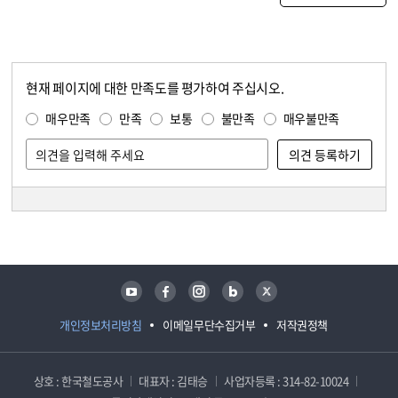
현재 페이지에 대한 만족도를 평가하여 주십시오.
콘텐츠 만족도 조사
만족도 조사
매우만족
만족
보통
불만족
매우불만족
담당자 정보
담당자 정보
유튜브
페이스북
인스타그램
블로그
트위터
개인정보처리방침
이메일무단수집거부
저작권정책
상호 : 한국철도공사
대표자 : 김태승
사업자등록 : 314-82-10024