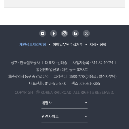
담당자 정보
담당자 정보
유튜브
페이스북
인스타그램
블로그
트위터
개인정보처리방침
이메일무단수집거부
저작권정책
상호 : 한국철도공사
대표자 : 김태승
사업자등록 : 314-82-10024
통신판매업신고 : 대전 동구-0233호
대전광역시 동구 중앙로 240
고객센터 : 1588-7788(이용료 : 발신자부담)
대표전화 : 042-472-5000
팩스 : 02-361-8385
COPYRIGHT ⓒ KOREA RAILROAD. ALL RIGHTS RESERVED.
계열사
관련사이트