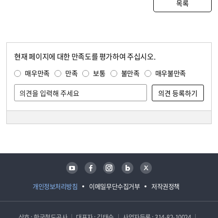
목록
현재 페이지에 대한 만족도를 평가하여 주십시오.
콘텐츠 만족도 조사
만족도 조사
매우만족
만족
보통
불만족
매우불만족
담당자 정보
담당자 정보
유튜브
페이스북
인스타그램
블로그
트위터
개인정보처리방침
이메일무단수집거부
저작권정책
상호 : 한국철도공사
대표자 : 김태승
사업자등록 : 314-82-10024