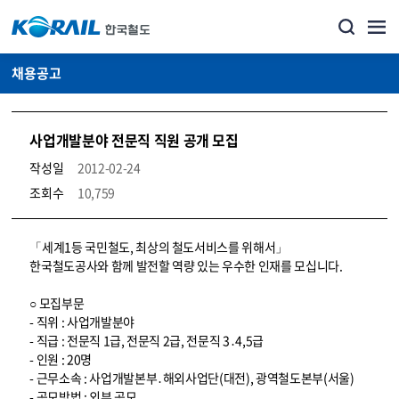
채용공고
사업개발분야 전문직 직원 공개 모집
작성일
2012-02-24
조회수
10,759
코레일소개_경영공시_채용공고 상세보기 – 내용, 파일, 담당자 연락처로 구성
「세계1등 국민철도, 최상의 철도서비스를 위해서」
한국철도공사와 함께 발전할 역량 있는 우수한 인재를 모십니다.
○ 모집부문
- 직위 : 사업개발분야
- 직급 : 전문직 1급, 전문직 2급, 전문직 3․4,5급
- 인원 : 20명
- 근무소속 : 사업개발본부․해외사업단(대전), 광역철도본부(서울)
- 공모방법 : 외부 공모