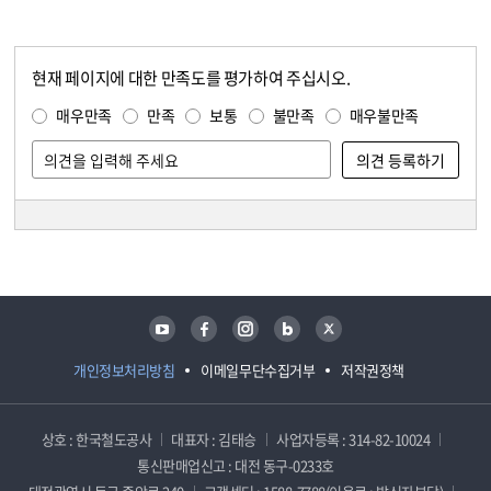
현재 페이지에 대한 만족도를 평가하여 주십시오.
콘텐츠 만족도 조사
만족도 조사
매우만족
만족
보통
불만족
매우불만족
담당자 정보
담당자 정보
유튜브
페이스북
인스타그램
블로그
트위터
개인정보처리방침
이메일무단수집거부
저작권정책
상호 : 한국철도공사
대표자 : 김태승
사업자등록 : 314-82-10024
통신판매업신고 : 대전 동구-0233호