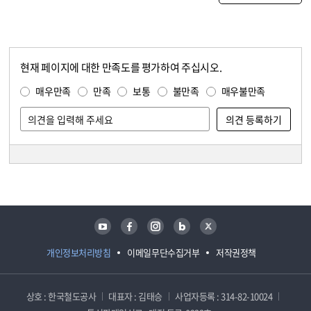
현재 페이지에 대한 만족도를 평가하여 주십시오.
콘텐츠 만족도 조사
만족도 조사
매우만족
만족
보통
불만족
매우불만족
담당자 정보
담당자 정보
유튜브
페이스북
인스타그램
블로그
트위터
개인정보처리방침
이메일무단수집거부
저작권정책
상호 : 한국철도공사
대표자 : 김태승
사업자등록 : 314-82-10024